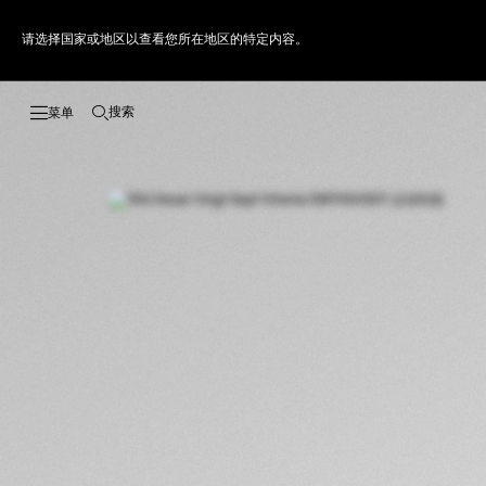
请选择国家或地区以查看您所在地区的特定内容。
搜索
打开搜索