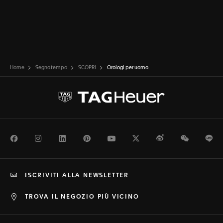
Home
Segnatempo
SCOPRI
Orologi per uomo
Facebook
Instagram
LinkedIn
Pinterest
Youtube
Twitter
Weibo
WeChat
Li
ISCRIVITI ALLA NEWSLETTER
TROVA IL NEGOZIO PIÙ VICINO