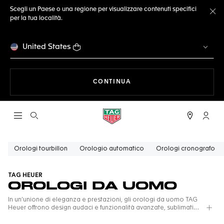
Scegli un Paese o una regione per visualizzare contenuti specifici
per la tua località.
Ch
United States
A NAVIGARE SUL SITO
CONTINUA
Apri la ricerca
L'acc