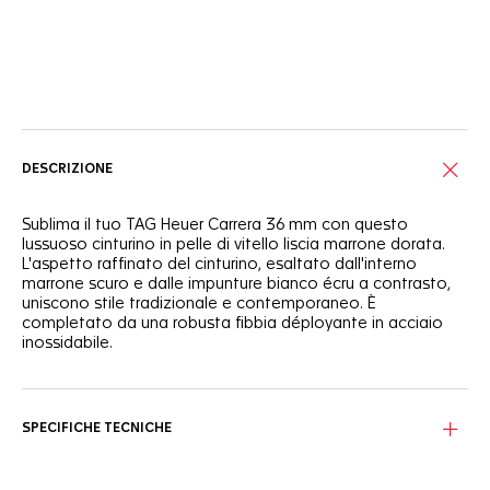
Servizi online
DESCRIZIONE
Sublima il tuo TAG Heuer Carrera 36 mm con questo
lussuoso cinturino in pelle di vitello liscia marrone dorata.
L'aspetto raffinato del cinturino, esaltato dall'interno
marrone scuro e dalle impunture bianco écru a contrasto,
uniscono stile tradizionale e contemporaneo. È
completato da una robusta fibbia déployante in acciaio
inossidabile.
SPECIFICHE TECNICHE