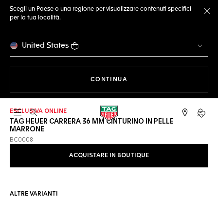
Scegli un Paese o una regione per visualizzare contenuti specifici
per la tua località.
Ch
United States
A NAVIGARE SUL SITO
CONTINUA
ESCLUSIVA ONLINE
Apri la ricerca
L'acc
TAG HEUER CARRERA 36 MM CINTURINO IN PELLE
MARRONE
BC0008
ACQUISTARE IN BOUTIQUE
ALTRE VARIANTI