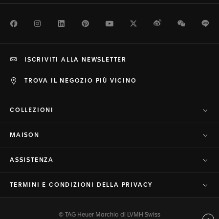
Facebook
Instagram
LinkedIn
Pinterest
Youtube
Twitter
Weibo
WeChat
Li
ISCRIVITI ALLA NEWSLETTER
TROVA IL NEGOZIO PIÙ VICINO
COLLEZIONI
MAISON
ASSISTENZA
TERMINI E CONDIZIONI DELLA PRIVACY
© TAG Heuer Marchio di LVMH Swiss