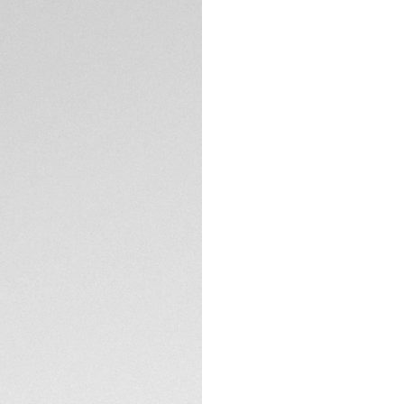
Un orologio sporti
acciaio spazzolato
spazzolato ed è co
da una corona a vit
sportivo, urbano e 
SPECIFICHE TECNIC