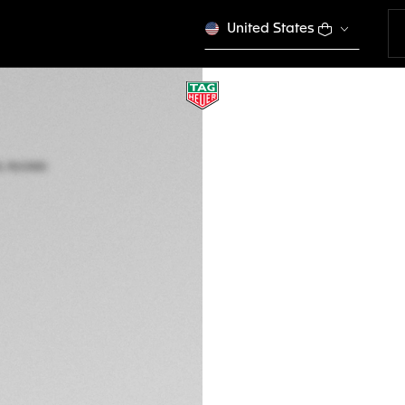
United States
TAG HEUER FORMU
Quarzo, 41 mm, Ac
WAZ1110.FT8023
DESCRIZIONE