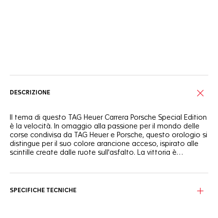
Servizi online
DESCRIZIONE
Il tema di questo TAG Heuer Carrera Porsche Special Edition
è la velocità. In omaggio alla passione per il mondo delle
corse condivisa da TAG Heuer e Porsche, questo orologio si
distingue per il suo colore arancione acceso, ispirato alle
scintille create dalle ruote sull'asfalto. La vittoria è
all'orizzonte.
Sublimata da un audace arancione ispirato al mondo delle
corse, la texture dello straordinario quadrante nero ricorda i
segni sull'asfalto delle piste con la sua finitura spazzolata
SPECIFICHE TECNICHE
verticale. Un'ode alla velocità.
La cassa in acciaio nero con rivestimento DLC si abbina