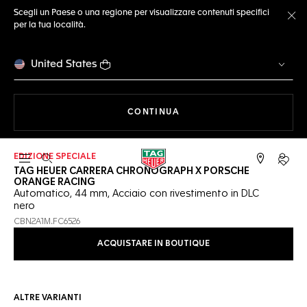
Scegli un Paese o una regione per visualizzare contenuti specifici
per la tua località.
Ch
United States
A NAVIGARE SUL SITO
CONTINUA
EDIZIONE SPECIALE
Apri la ricerca
L'acc
TAG HEUER CARRERA CHRONOGRAPH X PORSCHE
ORANGE RACING
Automatico, 44 mm, Acciaio con rivestimento in DLC
nero
CBN2A1M.FC6526
ACQUISTARE IN BOUTIQUE
ALTRE VARIANTI