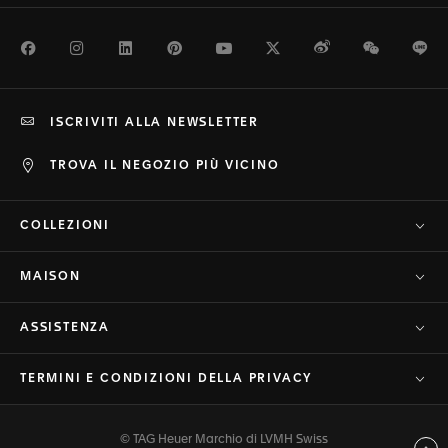
Facebook
Instagram
LinkedIn
Pinterest
Youtube
Twitter
Weibo
WeChat
Li
ISCRIVITI ALLA NEWSLETTER
TROVA IL NEGOZIO PIÙ VICINO
COLLEZIONI
MAISON
ASSISTENZA
TERMINI E CONDIZIONI DELLA PRIVACY
© TAG Heuer Marchio di LVMH Swiss