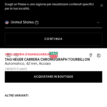
Scegli un Paese o una regione per visualizzare contenuti specifici
per la tua località.
Ch
United States
A NAVIGARE SUL SITO
CONTINUA
OROLOGERIA D’AVANGUARDIA
Apri la ricerca
L'acc
TAG HEUER CARRERA CHRONOGRAPH TOURBILLON
Automatico, 42 mm, Acciaio
CBS5017.FC6605
ACQUISTARE IN BOUTIQUE
ALTRE VARIANTI