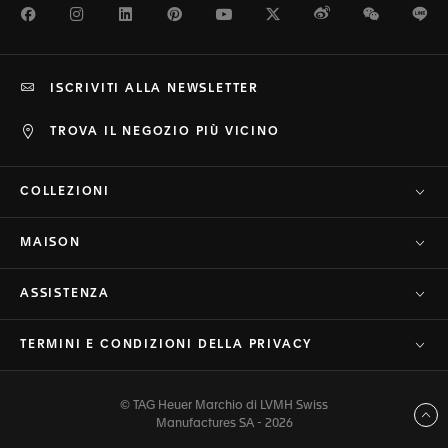
Facebook
Instagram
LinkedIn
Pinterest
Youtube
Twitter
Weibo
WeChat
Li
ISCRIVITI ALLA NEWSLETTER
TROVA IL NEGOZIO PIÙ VICINO
COLLEZIONI
MAISON
ASSISTENZA
TERMINI E CONDIZIONI DELLA PRIVACY
© TAG Heuer Marchio di LVMH Swiss
Torna a inizio pagina
Manufactures SA - 2026