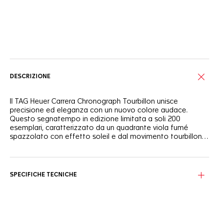
Servizi online
DESCRIZIONE
Il TAG Heuer Carrera Chronograph Tourbillon unisce
precisione ed eleganza con un nuovo colore audace.
Questo segnatempo in edizione limitata a soli 200
esemplari, caratterizzato da un quadrante viola fumé
spazzolato con effetto soleil e dal movimento tourbillon
di manifattura Heuer 02 (TH20-09), offre una raffinatezza
ineguagliabile per gli appassionati di orologi moderni.
Il quadrante viola fumé spazzolato con finitura soleil
risplende con raffinatezza. I contatori neri e il tourbillon a
ore 6 creano uno straordinario contrasto.
SPECIFICHE TECNICHE
Realizzata in acciaio satinato, la cassa da 42 mm si
caratterizza per l'iconico vetro zaffiro bombato glassbox
sopra al quadrante. Il fondello a vite in vetro zaffiro
consente di ammirare l'elaborato meccanismo interno,