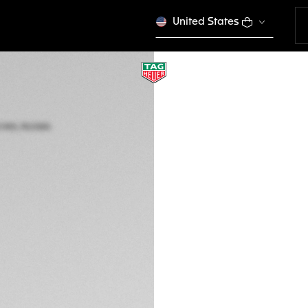
United States
TAG HEUER CARRE
Automatico, 36 mm
WBN231C.BA0001
Questo prodotto è f
DESCRIZIONE