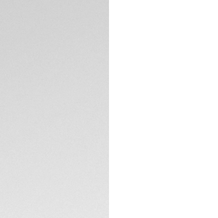
Entra in un mondo
TAG Heuer Carrera
straordinario seg
a un rehaut con 76
lussuoso all'iconic
Il quadrante in ma
decorato con 76 dia
placcati oro rosa 
SPECIFICHE TECNIC
Ospitato in una cas
un fondello in vetr
Automatic, sfoggian
Questo orologio s
bracciale in acciai
armonioso mix di p