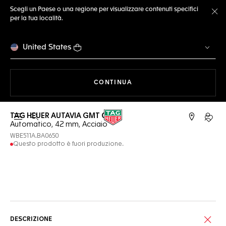
Scegli un Paese o una regione per visualizzare contenuti specifici
per la tua località.
Ch
United States
A NAVIGARE SUL SITO
CONTINUA
TAG HEUER AUTAVIA GMT COSC
Apri la ricerca
L'acc
Automatico, 42 mm, Acciaio
WBE511A.BA0650
Questo prodotto è fuori produzione.
Servizi online
DESCRIZIONE