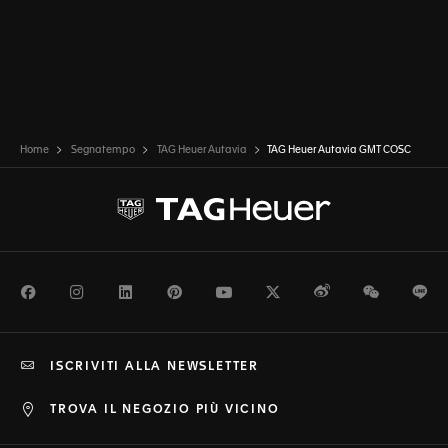
Home
Segnatempo
TAG Heuer Autavia
TAG Heuer Autavia GMT COSC
Facebook
Instagram
LinkedIn
Pinterest
Youtube
Twitter
Weibo
WeChat
Li
ISCRIVITI ALLA NEWSLETTER
TROVA IL NEGOZIO PIÙ VICINO