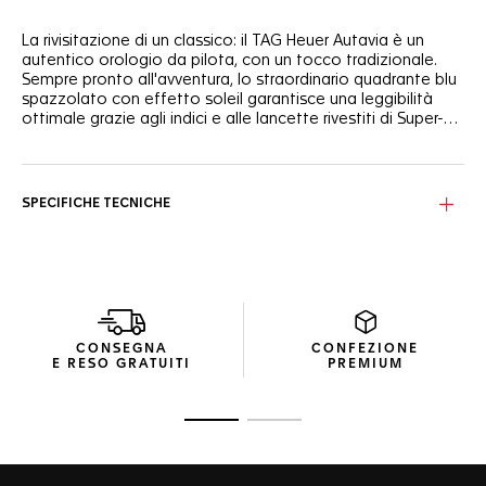
La rivisitazione di un classico: il TAG Heuer Autavia è un
autentico orologio da pilota, con un tocco tradizionale.
Sempre pronto all'avventura, lo straordinario quadrante blu
spazzolato con effetto soleil garantisce una leggibilità
ottimale grazie agli indici e alle lancette rivestiti di Super-
Luminova®, altamente luminescenti.
Animato dal movimento COSC Calibre 7 e impreziosito da
una lunetta bidirezionale con scala da 24 ore in ceramica
blu e nera, dal gusto classico, questo orologio GMT è
SPECIFICHE TECNICHE
pronto a immergersi nella tua prossima avventura.
Rivisitazione di un modello classico, con cassa in acciaio da
42 mm, completata da anse e bracciale lucidi e satinati, è
impermeabile fino a 100 metri e reca un'incisione sul
fondello.
CONSEGNA
CONFEZIONE
Grazie al sistema di bracciale intercambiabile con pulsante
E RESO GRATUITI
PREMIUM
di sgancio rapido, Autavia è sempre in sintonia con il tuo
stile.
Vai alla diapositiva 1
Vai alla diapositiva 2