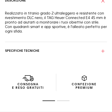
DESCRIZIONE
Realizzato in titanio grado 2 ultraleggero e resistente con
rivestimento DLC nero, il TAG Heuer Connected E4 45 mm è
pronto ad aiutarti a monitorare i tuoi obiettivi con stile.
Con quadranti smart e app sportive, è l'alleato perfetto per
ogni sfida.
Con quadranti e app per lo sport TAG Heuer personalizzati,
questo orologio di alta gamma è l'alleato perfetto per
raggiungere tutti i tuoi obiettivi.
SPECIFICHE TECNICHE
Eleganti dettagli color oro rosa decorano la moderna
cassa da 45 mm ispirata a quella di un cronografo, in
titanio grado 2 con rivestimento in DLC nero e ceramica
nera lucida.
In pelle di vitello e caucciù, il cinturino nero ultra resistente
CONSEGNA
CONFEZIONE
presenta una fibbia pieghevole in titanio grado 2 con
E RESO GRATUITI
PREMIUM
rivestimento in DLC nero, per il massimo comfort in qualsiasi
condizione.
Vai alla diapositiva 1
Vai alla diapositiva 2