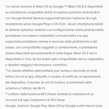
*La nuova versione di Wear OS by Google ™ (Wear OS 3) è disponibile
su smartphone compatibili dotati di sistema operativo Android 8.0+
con Google Mobile Services supportati (esclusi l'edizione Go e gli
smartphone senza Google Play) o iOS 15.0+. Alcuni smartphone dotati
di sistema operativo Android con configurazione cinese preimpostata
potrebbero non essere compatibili. Le funzionalità e le app
supportate potrebbero variare a seconda della piattaforma e del
paese, con compatibilità soggetta a cambiamento, e potrebbero
essere disponibili esclusivamente in certe lingue. Wear OS 3 non è
disponibile in Cina. Se hai dubbi sulla compatibilità del tuo dispositivo
o desideri maggiori informazioni, contattaci.
**La durata effettiva della batteria può variare a seconda di molti
fattori, tra cui le app utilizzate, il numero di notifiche, le impostazioni
del dispositivo, il numero di cicli di ricarica, la luminosità dello
schermo e l'utilizzo del Wi-Fi.
**L'utilizzo della funzione NFT Viewer richiede la creazione di un
account sull'app Companion di TAG Heuer.
Google, Android, Google Play, Wear OS by Google e altri marchi sono