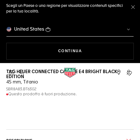
Scegli un Paese o una regione per visualizzare contenuti specifici
per la tua località.
Ch
United States
A NAVIGARE SUL SITO
CONTINUA
TAG HEUER CONNECTED CALIBRE E4 BRIGHT BLACK
Apri la ricerca
L'acc
EDITION
45 mm, Titanio
SBR8A83.BT6302
Questo prodotto è fuori produzione.
Servizi online