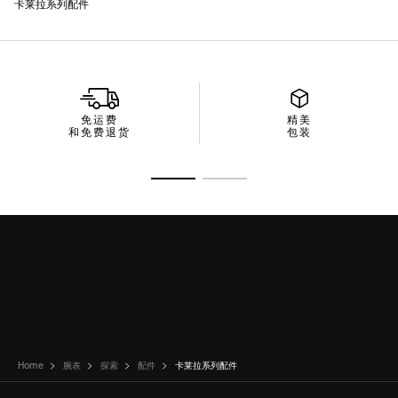
免运费
精美
和免费退货
包装
转至幻灯片 1
转至幻灯片 2
Home
腕表
探索
配件
卡莱拉系列配件