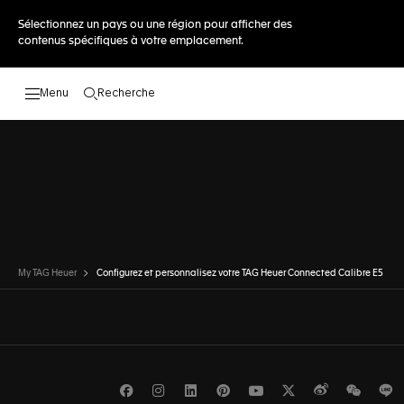
Sélectionnez un pays ou une région pour afficher des
contenus spécifiques à votre emplacement.
Recherche
Ouvrir la barre de recherche
DÉCOUVRIR D'AUTRES MOD
DÉCOUVRIR D'AUTRES MODÈLES
My TAG Heuer
Configurez et personnalisez votre TAG Heuer Connected Calibre E5
Facebook
Instagram
LinkedIn
Pinterest
Youtube
Twitter
Weibo
WeCh
L