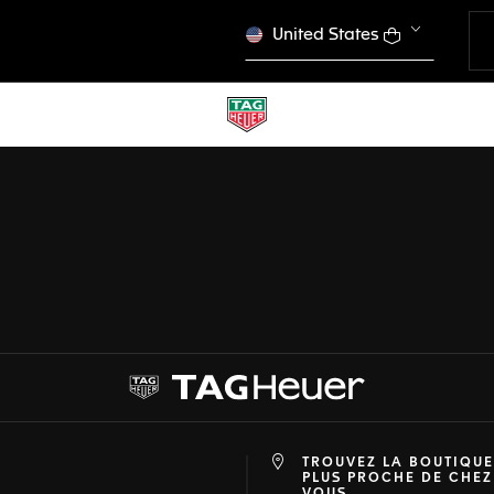
United States
CONFIGURATEUR
ÈLESDÉCOUVRIR D'AUTRES MODÈLES
TAG HEUER CONNECTED
TERMINÉ
CHOISIR CETTE MONTRE
TROUVEZ LA BOUTIQUE
at
ine
PLUS PROCHE DE CHEZ