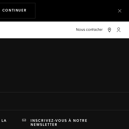
CONTINUER
LA NAVIGATION SUR LE SITE SUGGÉRÉ
Fer
Compt
 LA
INSCRIVEZ-VOUS À NOTRE
NEWSLETTER