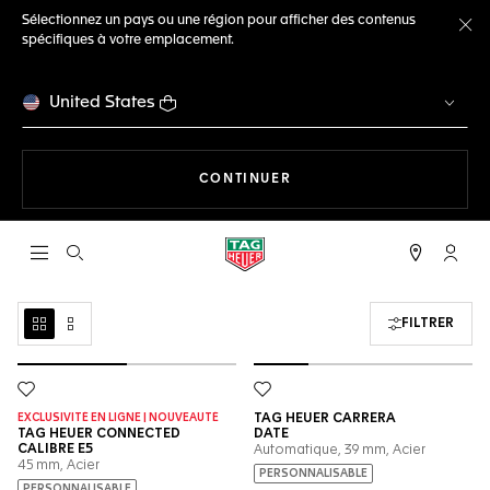
Sélectionnez un pays ou une région pour afficher des contenus
spécifiques à votre emplacement.
Fe
United States
LA NAVIGATION SUR LE S
CONTINUER
Ouvrir la barre de recherche
Compt