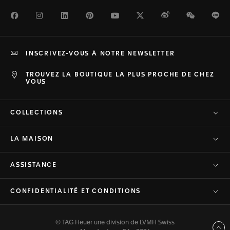
Facebook
Instagram
LinkedIn
Pinterest
Youtube
Twitter
Weibo
WeChat
Li
INSCRIVEZ-VOUS À NOTRE NEWSLETTER
TROUVEZ LA BOUTIQUE LA PLUS PROCHE DE CHEZ
VOUS
COLLECTIONS
LA MAISON
ASSISTANCE
CONFIDENTIALITÉ ET CONDITIONS
© TAG Heuer une division de LVMH Swiss
Haut de page