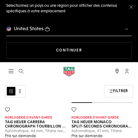
Sélectionnez un pays ou une région pour afficher des contenus
spécifiques à votre emplacement.
Fe
United States
LA NAVIGATION SUR LE S
CONTINUER
Ouvrir la barre de recherche
Compt