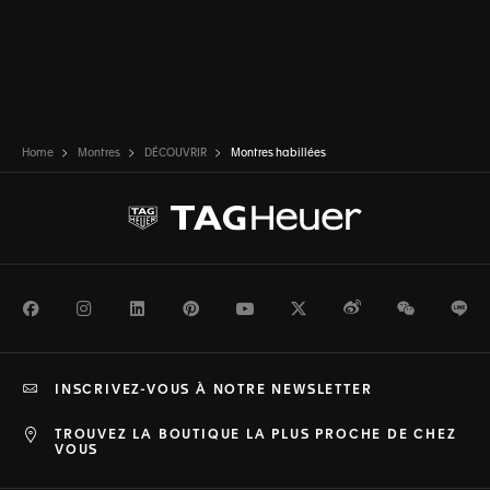
Home
Montres
DÉCOUVRIR
Montres habillées
Facebook
Instagram
LinkedIn
Pinterest
Youtube
Twitter
Weibo
WeChat
Li
INSCRIVEZ-VOUS À NOTRE NEWSLETTER
TROUVEZ LA BOUTIQUE LA PLUS PROCHE DE CHEZ
VOUS