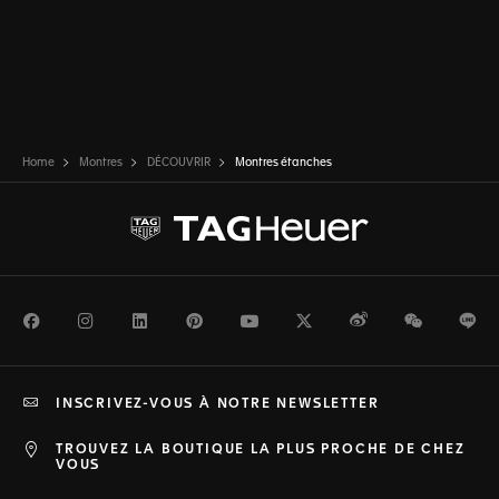
Home
Montres
DÉCOUVRIR
Montres étanches
Facebook
Instagram
LinkedIn
Pinterest
Youtube
Twitter
Weibo
WeChat
Li
INSCRIVEZ-VOUS À NOTRE NEWSLETTER
TROUVEZ LA BOUTIQUE LA PLUS PROCHE DE CHEZ
VOUS