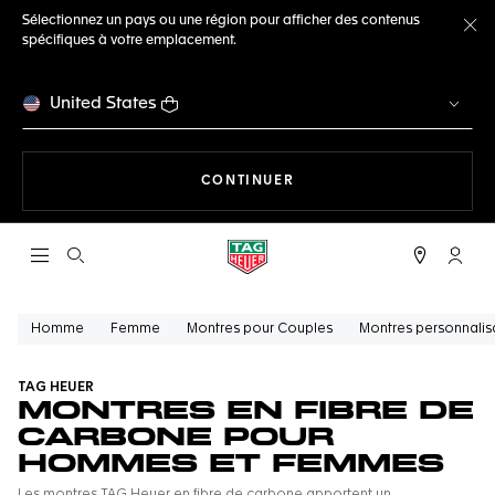
Sélectionnez un pays ou une région pour afficher des contenus
spécifiques à votre emplacement.
Fe
United States
LA NAVIGATION SUR LE S
CONTINUER
Ouvrir la barre de recherche
Compt