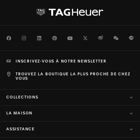
Facebook
Instagram
LinkedIn
Pinterest
Youtube
Twitter
Weibo
WeChat
Li
INSCRIVEZ-VOUS À NOTRE NEWSLETTER
TROUVEZ LA BOUTIQUE LA PLUS PROCHE DE CHEZ
VOUS
COLLECTIONS
LA MAISON
ASSISTANCE