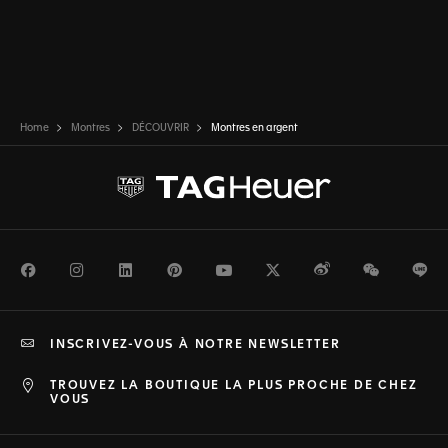
Home
Montres
DÉCOUVRIR
Montres en argent
Facebook
Instagram
LinkedIn
Pinterest
Youtube
Twitter
Weibo
WeChat
Li
INSCRIVEZ-VOUS À NOTRE NEWSLETTER
TROUVEZ LA BOUTIQUE LA PLUS PROCHE DE CHEZ
VOUS