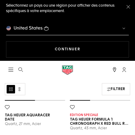
Sélectionnez un pays ou une région pour afficher des contenus
spécifiques à votre emplacement.
Fe
United States
LA NAVIGATION SUR LE S
CONTINUER
Ouvrir la barre de recherche
Compt