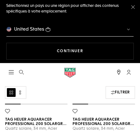
Sélectionnez un pays ou une région pour afficher des contenus
spécifiques à votre emplacement.
Fe
United States
LA NAVIGATION SUR LE S
CONTINUER
Ouvrir la barre de recherche
Compt