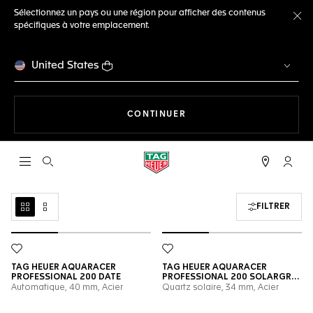
Sélectionnez un pays ou une région pour afficher des contenus
spécifiques à votre emplacement.
Fe
United States
LA NAVIGATION SUR LE S
CONTINUER
Ouvrir la barre de recherche
Compt