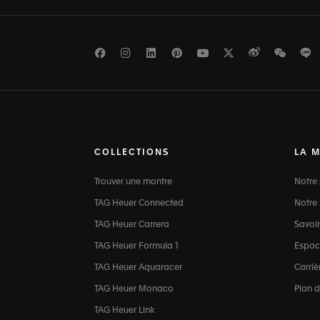
Facebook
Instagram
LinkedIn
Pinterest
Youtube
Twitter
Weibo
WeCh
L
COLLECTIONS
LA 
Trouver une montre
Notre 
TAG Heuer Connected
Notre 
TAG Heuer Carrera
Savoir
TAG Heuer Formula 1
Espac
TAG Heuer Aquaracer
Carriè
TAG Heuer Monaco
Plan d
TAG Heuer Link