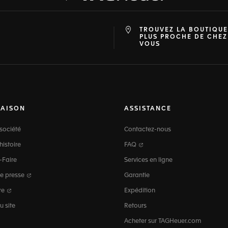
TROUVEZ LA BOUTIQUE
at
ine
PLUS PROCHE DE CHEZ
VOUS
MAISON
ASSISTANCE
société
Contactez-nous
histoire
FAQ
-Faire
Services en ligne
e presse
Garantie
re
Expédition
u site
Retours
Acheter sur TAGHeuer.com