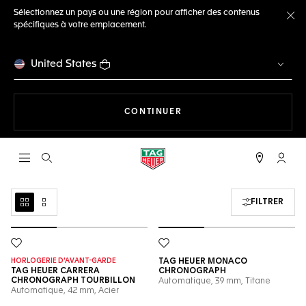
Sélectionnez un pays ou une région pour afficher des contenus
spécifiques à votre emplacement.
Fe
United States
LA NAVIGATION SUR LE S
CONTINUER
Ouvrir la barre de recherche
Compt