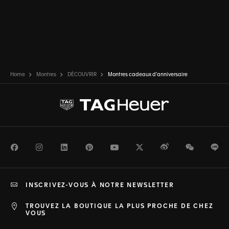
Home
Montres
DÉCOUVRIR
Montres cadeaux d’anniversaire
Facebook
Instagram
LinkedIn
Pinterest
Youtube
Twitter
Weibo
WeChat
Li
INSCRIVEZ-VOUS À NOTRE NEWSLETTER
TROUVEZ LA BOUTIQUE LA PLUS PROCHE DE CHEZ
VOUS