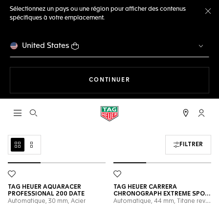
Sélectionnez un pays ou une région pour afficher des contenus
spécifiques à votre emplacement.
Fe
United States
LA NAVIGATION SUR LE S
CONTINUER
Ouvrir la barre de recherche
Compt