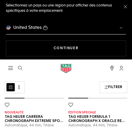
Sélectionnez un pays ou une région pour afficher des contenus
spécifiques à votre emplacement.
Fe
United States
LA NAVIGATION SUR LE S
CONTINUER
Ouvrir la barre de recherche
Compt