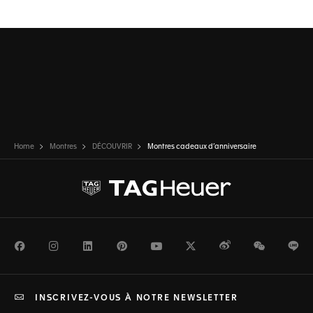
Ouvrir la diapositive 1
Ouvrir la diapositive 2
Home
Montres
DÉCOUVRIR
Montres cadeaux d’anniversaire
Facebook
Instagram
LinkedIn
Pinterest
Youtube
Twitter
Weibo
WeChat
Li
INSCRIVEZ-VOUS À NOTRE NEWSLETTER