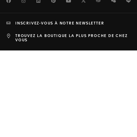
Facebook
Instagram
LinkedIn
Pinterest
Youtube
Twitter
Weibo
WeChat
Li
INSCRIVEZ-VOUS À NOTRE NEWSLETTER
TROUVEZ LA BOUTIQUE LA PLUS PROCHE DE CHEZ
VOUS
COLLECTIONS
LA MAISON
ASSISTANCE
CONFIDENTIALITÉ ET CONDITIONS
© TAG Heuer une division de LVMH Swiss
Haut de page
Manufactures SA - 2026