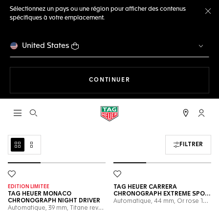
Sélectionnez un pays ou une région pour afficher des contenus
spécifiques à votre emplacement.
Fe
United States
LA NAVIGATION SUR LE S
CONTINUER
Ouvrir la barre de recherche
Compt