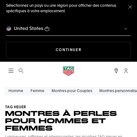
Sélectionnez un pays ou une région pour afficher des contenus
spécifiques à votre emplacement.
Fe
United States
LA NAVIGATION SUR LE S
CONTINUER
Ouvrir la barre de recherche
Compt