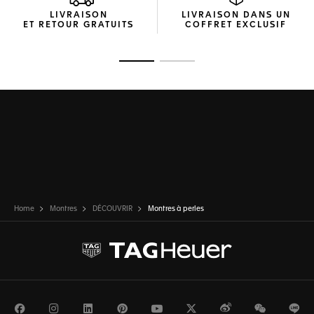
LIVRAISON
LIVRAISON DANS UN
ET RETOUR GRATUITS
COFFRET EXCLUSIF
Ouvrir la diapositive 1
Ouvrir la diapositive 2
Home
Montres
DÉCOUVRIR
Montres à perles
Facebook
Instagram
LinkedIn
Pinterest
Youtube
Twitter
Weibo
WeChat
Li