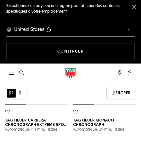
Sélectionnez un pays ou une région pour afficher des contenus
spécifiques à votre emplacement.
Fe
United States
LA NAVIGATION SUR LE S
CONTINUER
Ouvrir la barre de recherche
Compt