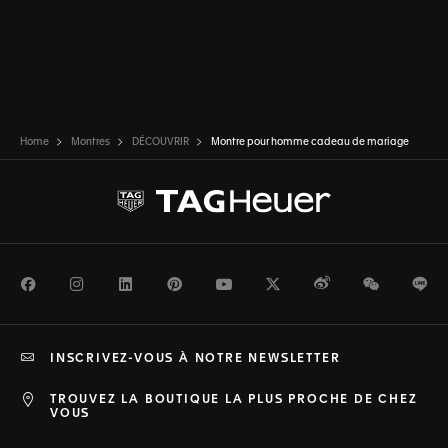
Home
Montres
DÉCOUVRIR
Montre pour homme cadeau de mariage
Facebook
Instagram
LinkedIn
Pinterest
Youtube
Twitter
Weibo
WeChat
Li
INSCRIVEZ-VOUS À NOTRE NEWSLETTER
TROUVEZ LA BOUTIQUE LA PLUS PROCHE DE CHEZ
VOUS