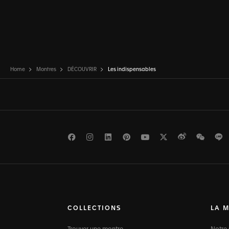
Home
Montres
DÉCOUVRIR
Les indispensables
Facebook
Instagram
LinkedIn
Pinterest
Youtube
Twitter
Weibo
WeCh
L
COLLECTIONS
LA 