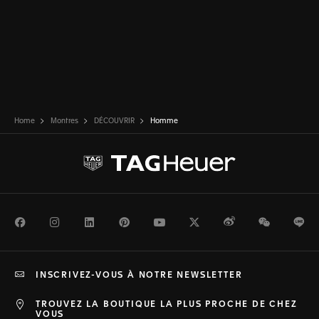
Home
Montres
DÉCOUVRIR
Homme
Facebook
Instagram
LinkedIn
Pinterest
Youtube
Twitter
Weibo
WeChat
Li
INSCRIVEZ-VOUS À NOTRE NEWSLETTER
TROUVEZ LA BOUTIQUE LA PLUS PROCHE DE CHEZ
VOUS