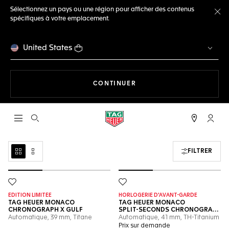
Sélectionnez un pays ou une région pour afficher des contenus
spécifiques à votre emplacement.
Fe
United States
LA NAVIGATION SUR LE S
CONTINUER
Ouvrir la barre de recherche
Compt