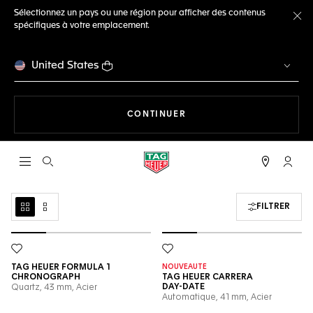
Sélectionnez un pays ou une région pour afficher des contenus
spécifiques à votre emplacement.
Fe
United States
LA NAVIGATION SUR LE S
CONTINUER
Ouvrir la barre de recherche
Compt