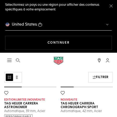
Sélectionnez un pays ou une région pour afficher des contenus
spécifiques à votre emplacement.
Fe
United States
LA NAVIGATION SUR LE S
CONTINUER
Ouvrir la barre de recherche
Compt