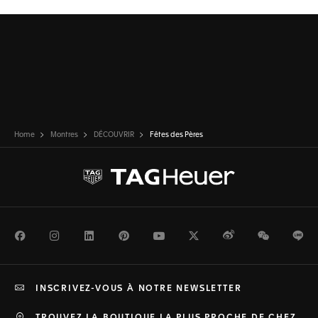
Home
Montres
DÉCOUVRIR
Fêtes des Pères
Facebook
Instagram
LinkedIn
Pinterest
Youtube
Twitter
Weibo
WeChat
Li
INSCRIVEZ-VOUS À NOTRE NEWSLETTER