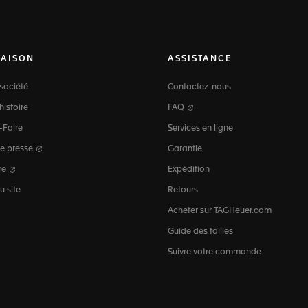
MAISON
ASSISTANCE
société
Contactez-nous
histoire
FAQ
-Faire
Services en ligne
e presse
Garantie
re
Expédition
u site
Retours
Acheter sur TAGHeuer.com
Guide des tailles
Suivre votre commande