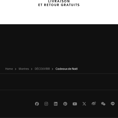
LIVRAISON
ET RETOUR GRATUITS
Home
Montres
DÉCOUVRIR
Cadeaux de Noël
Facebook
Instagram
LinkedIn
Pinterest
Youtube
Twitter
Weibo
WeCh
L