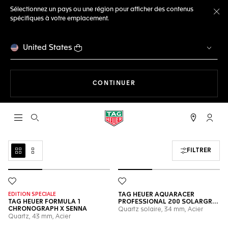
Sélectionnez un pays ou une région pour afficher des contenus
spécifiques à votre emplacement.
Fe
United States
LA NAVIGATION SUR LE S
CONTINUER
Ouvrir la barre de recherche
Compt