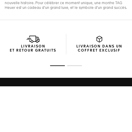
LIVRAISON
LIVRAISON DANS UN
ET RETOUR GRATUITS
COFFRET EXCLUSIF
Ouvrir la diapositive 1
Ouvrir la diapositive 2
Home
Montres
DÉCOUVRIR
Cadeaux de diplôme