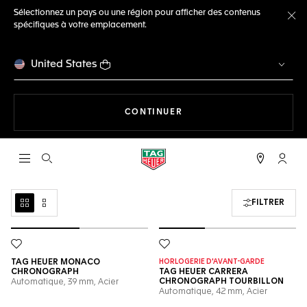
Sélectionnez un pays ou une région pour afficher des contenus
spécifiques à votre emplacement.
Fe
United States
LA NAVIGATION SUR LE S
CONTINUER
Ouvrir la barre de recherche
Compt