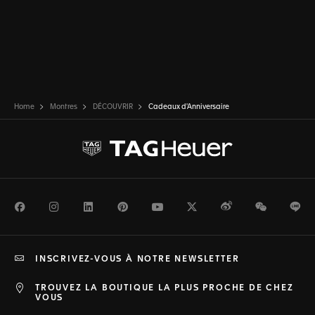
Home
Montres
DÉCOUVRIR
Cadeaux d'Anniversaire
Facebook
Instagram
LinkedIn
Pinterest
Youtube
Twitter
Weibo
WeChat
Li
INSCRIVEZ-VOUS À NOTRE NEWSLETTER
TROUVEZ LA BOUTIQUE LA PLUS PROCHE DE CHEZ
VOUS