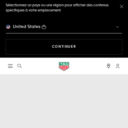
Sélectionnez un pays ou une région pour afficher des contenus
spécifiques à votre emplacement.
Fe
United States
LA NAVIGATION SUR LE S
CONTINUER
Ouvrir la barre de recherche
Compt