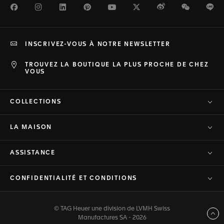
Facebook
Instagram
LinkedIn
Pinterest
Youtube
Twitter
Weibo
WeChat
Li
INSCRIVEZ-VOUS À NOTRE NEWSLETTER
TROUVEZ LA BOUTIQUE LA PLUS PROCHE DE CHEZ
VOUS
COLLECTIONS
LA MAISON
ASSISTANCE
CONFIDENTIALITÉ ET CONDITIONS
© TAG Heuer une division de LVMH Swiss
Haut de page
Manufactures SA - 2026