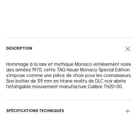
Services en ligne
DESCRIPTION
Hommage à la rare et mythique Monaco entièrement noire
des années 1970, cette TAG Heuer Monaco Special Edition
s’impose comme une pièce de choix pour les connaisseurs.
Son boîtier de 39 mm en titane revêtu de DLC noir abrite
l’infatigable mouvement manufacture Calibre TH20-00.
Rebelle dans l'âme, le cadran noir brossé circulaire
contraste avec des aiguilles et index plaqués or rose 18K
5N, remplis de Super-LumiNova® blanche pour une lisibilité
SPÉCIFICATIONS TECHNIQUES
maximale.
Le fond de boîtier saphir révèle le mouvement
automatique et sa masse oscillante audacieuse plaquée
or rose 18K 5N, en parfaite harmonie avec le cadran — une