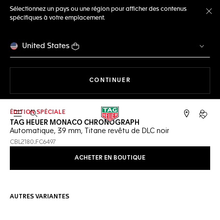
Sélectionnez un pays ou une région pour afficher des contenus
spécifiques à votre emplacement.
Fe
United States
LA NAVIGATION SUR LE S
CONTINUER
ÉDITION SPÉCIALE
Ouvrir la barre de recherche
Compt
TAG HEUER MONACO CHRONOGRAPH
Automatique, 39 mm, Titane revêtu de DLC noir
CBL2180.FC6497
ACHETER EN BOUTIQUE
AUTRES VARIANTES