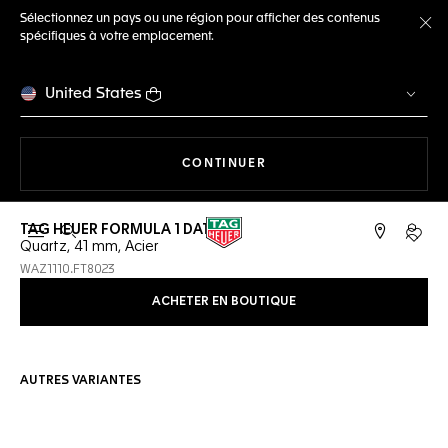
Sélectionnez un pays ou une région pour afficher des contenus
spécifiques à votre emplacement.
Fe
United States
LA NAVIGATION SUR LE S
CONTINUER
TAG HEUER FORMULA 1 DATE
Ouvrir la barre de recherche
Compt
Quartz, 41 mm, Acier
WAZ1110.FT8023
ACHETER EN BOUTIQUE
AUTRES VARIANTES