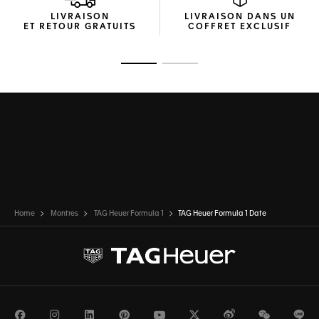
LIVRAISON
LIVRAISON DANS UN
ET RETOUR GRATUITS
COFFRET EXCLUSIF
Ouvrir la diapositive 1
Ouvrir la diapositive 2
Home
Montres
TAG Heuer Formula 1
TAG Heuer Formula 1 Date
Facebook
Instagram
LinkedIn
Pinterest
Youtube
Twitter
Weibo
WeChat
Li