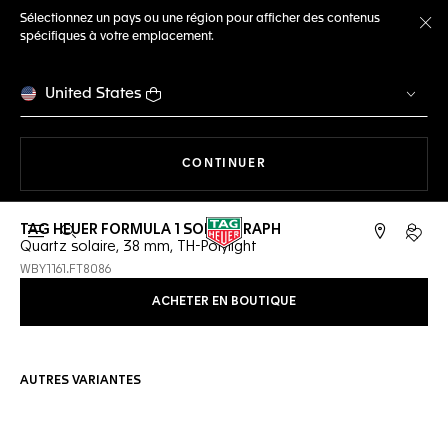
Sélectionnez un pays ou une région pour afficher des contenus
spécifiques à votre emplacement.
Fe
United States
LA NAVIGATION SUR LE S
CONTINUER
TAG HEUER FORMULA 1 SOLARGRAPH
Ouvrir la barre de recherche
Compt
Quartz solaire, 38 mm, TH-Polylight
WBY1161.FT8086
ACHETER EN BOUTIQUE
AUTRES VARIANTES