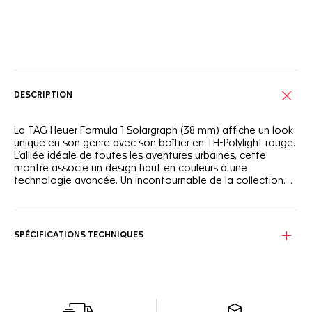
Services en ligne
DESCRIPTION
La TAG Heuer Formula 1 Solargraph (38 mm) affiche un look
unique en son genre avec son boîtier en TH-Polylight rouge.
L’alliée idéale de toutes les aventures urbaines, cette
montre associe un design haut en couleurs à une
technologie avancée. Un incontournable de la collection
TAG Heuer Formula 1.
Le cadran opalin blanc s’entoure d’une bride rouge vif et
d’une lunette en noire TH-Polylight, tandis que les aiguilles
et index laqués noirs, revêtus de Super-LumiNova®, se
SPÉCIFICATIONS TECHNIQUES
démarquent avec éclat.
Le boîtier de 38 mm en TH-Polylight rouge s’accompagne
d’un bracelet en caoutchouc assorti, à la fois flexible et
durable. La boucle ardillon en acier revêtu de DLC noir
assure un maintien sécurisé, idéal pour la vie urbaine.