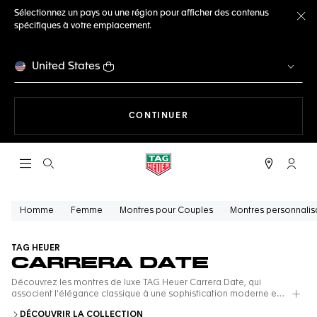
Sélectionnez un pays ou une région pour afficher des contenus
spécifiques à votre emplacement.
Fe
United States
LA NAVIGATION SUR LE S
CONTINUER
Ouvrir la barre de recherche
Compt