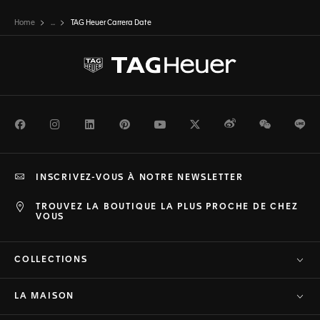
Home
...
TAG Heuer Carrera Date
Facebook
Instagram
LinkedIn
Pinterest
Youtube
Twitter
Weibo
WeChat
Li
INSCRIVEZ-VOUS À NOTRE NEWSLETTER
TROUVEZ LA BOUTIQUE LA PLUS PROCHE DE CHEZ
VOUS
COLLECTIONS
LA MAISON