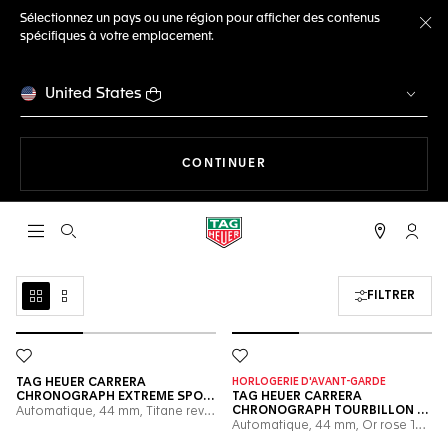
Sélectionnez un pays ou une région pour afficher des contenus
spécifiques à votre emplacement.
Fe
United States
LA NAVIGATION SUR LE S
CONTINUER
Ouvrir la barre de recherche
Compt