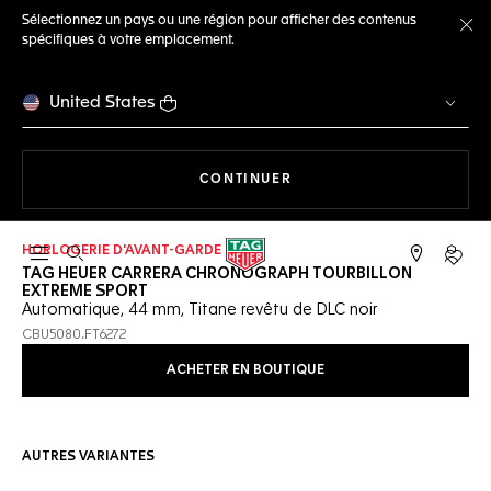
Sélectionnez un pays ou une région pour afficher des contenus
spécifiques à votre emplacement.
Fe
United States
LA NAVIGATION SUR LE S
CONTINUER
HORLOGERIE D'AVANT-GARDE
Ouvrir la barre de recherche
Compt
TAG HEUER CARRERA CHRONOGRAPH TOURBILLON
EXTREME SPORT
Automatique, 44 mm, Titane revêtu de DLC noir
CBU5080.FT6272
ACHETER EN BOUTIQUE
AUTRES VARIANTES