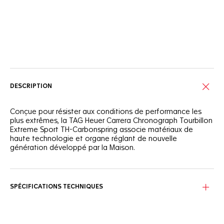
Services en ligne
DESCRIPTION
Conçue pour résister aux conditions de performance les
plus extrêmes, la TAG Heuer Carrera Chronograph Tourbillon
Extreme Sport TH-Carbonspring associe matériaux de
haute technologie et organe réglant de nouvelle
génération développé par la Maison.
Visible à travers le verre saphir du fond de boîtier en titane
revêtu de DLC noir, le Calibre TH20-61 certifié COSC est
équipé de l’oscillateur propriétaire TH-Carbonspring —
SPÉCIFICATIONS TECHNIQUES
organe réglant ultraléger, amagnétique et résistant aux
chocs, entièrement conçu et produit en interne. Véritable
avancée en chronométrie de haute performance, il garantit
stabilité et précision constantes, même dans les conditions