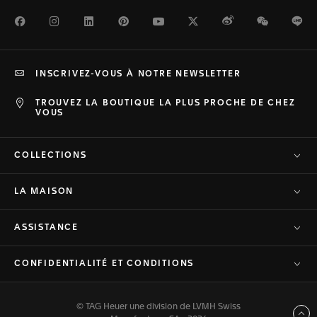
Facebook
Instagram
LinkedIn
Pinterest
Youtube
Twitter
Weibo
WeChat
Li
INSCRIVEZ-VOUS À NOTRE NEWSLETTER
TROUVEZ LA BOUTIQUE LA PLUS PROCHE DE CHEZ
VOUS
COLLECTIONS
LA MAISON
ASSISTANCE
CONFIDENTIALITÉ ET CONDITIONS
© TAG Heuer une division de LVMH Swiss
Haut de page