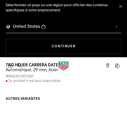
Sélectionnez un pays ou une région pour afficher des contenus
spécifiques à votre emplacement.
Fe
United States
LA NAVIGATION SUR LE S
CONTINUER
TAG HEUER CARRERA DATE
Ouvrir la barre de recherche
Compt
Automatique, 29 mm, Acier
WBN2451.BD0567
Ce produit n'est plus disponible.
AUTRES VARIANTES