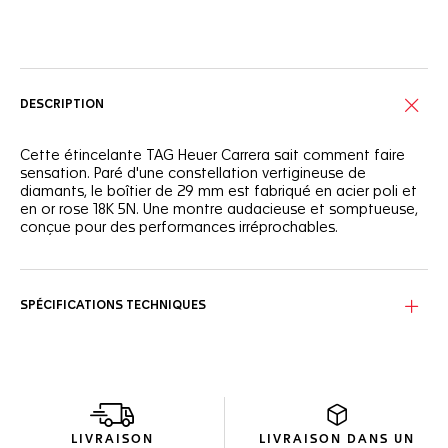
Services en ligne
DESCRIPTION
Cette étincelante TAG Heuer Carrera sait comment faire
sensation. Paré d'une constellation vertigineuse de
diamants, le boîtier de 29 mm est fabriqué en acier poli et
en or rose 18K 5N. Une montre audacieuse et somptueuse,
conçue pour des performances irréprochables.
Cette TAG Heuer Carrera de 29 mm avec un boîtier en acier
et or rose est sertie de diamants sur la lunette, le boîtier et
le bracelet. Une élégance ambitieuse dans toute sa
SPÉCIFICATIONS TECHNIQUES
splendeur.
Le luxueux cadran est assorti au boîtier. Fabriquée en nacre
et sertie de 11 diamants de 1,30 mm, soit 0,088 carats, elle a
le sens du spectacle.
Grâce à son étanchéité à 100 mètres et à son robuste
LIVRAISON
LIVRAISON DANS UN
bracelet en forme de H en acier et or rose, cette montre