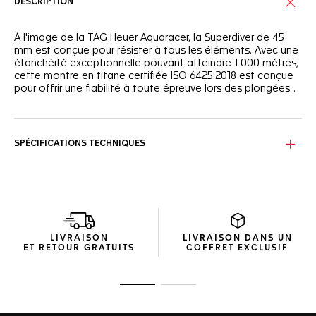
DESCRIPTION
À l'image de la TAG Heuer Aquaracer, la Superdiver de 45
mm est conçue pour résister à tous les éléments. Avec une
étanchéité exceptionnelle pouvant atteindre 1 000 mètres,
cette montre en titane certifiée ISO 6425:2018 est conçue
pour offrir une fiabilité à toute épreuve lors des plongées
en saturation.
Étanche jusqu'à 1 000 mètres, le boîtier de 45 mm en titane
grade 5 de la TAG Heuer Aquaracer Professional 1000
Superdiver est doté d'un protège-couronne et d'une valve
SPÉCIFICATIONS TECHNIQUES
à hélium.
Le cadran satiné soleillé noir possède de grands index et
des aiguilles revêtues de Super-LumiNova®, tout comme
les marquages sur la lunette, pour garantir une visibilité
parfaite dans l'obscurité.
LIVRAISON
LIVRAISON DANS UN
ET RETOUR GRATUITS
COFFRET EXCLUSIF
Ouvrir la diapositive 1
Ouvrir la diapositive 2