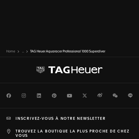
Home
...
TAG Heuer Aquaracer Professional 1000 Superdiver
Facebook
Instagram
LinkedIn
Pinterest
Youtube
Twitter
Weibo
WeChat
Li
INSCRIVEZ-VOUS À NOTRE NEWSLETTER
TROUVEZ LA BOUTIQUE LA PLUS PROCHE DE CHEZ
VOUS