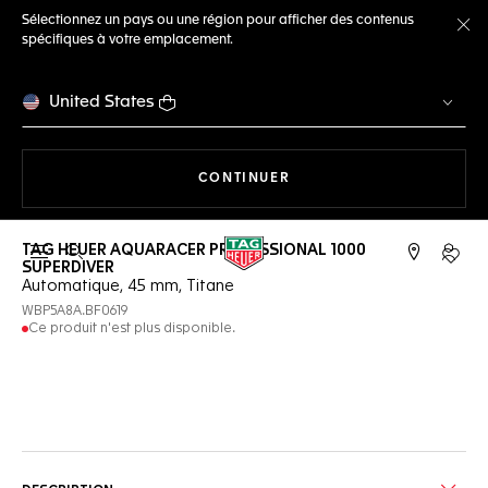
Sélectionnez un pays ou une région pour afficher des contenus
spécifiques à votre emplacement.
Fe
United States
LA NAVIGATION SUR LE S
CONTINUER
TAG HEUER AQUARACER PROFESSIONAL 1000
Ouvrir la barre de recherche
Compt
SUPERDIVER
Automatique, 45 mm, Titane
WBP5A8A.BF0619
Ce produit n'est plus disponible.
Services en ligne