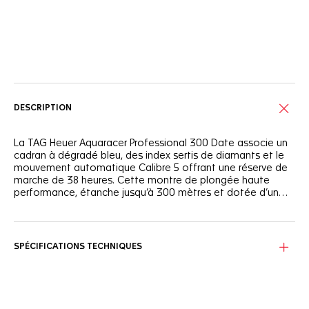
Services en ligne
DESCRIPTION
La TAG Heuer Aquaracer Professional 300 Date associe un
cadran à dégradé bleu, des index sertis de diamants et le
mouvement automatique Calibre 5 offrant une réserve de
marche de 38 heures. Cette montre de plongée haute
performance, étanche jusqu’à 300 mètres et dotée d’un
bracelet en acier à trois rangs, mêle allure et robustesse
pour conquérir les profondeurs océaniques.
Le cadran dégradé bleu évoque les nuances captivantes
des fonds marins. Orné de huit index sertis de diamants VS+
et d’aiguilles rhodiées avec Super-LumiNova®, le cadran
SPÉCIFICATIONS TECHNIQUES
garantit une lisibilité optimale quelles que soient les
conditions.
Protégée par un boîtier robuste en acier de 36 mm, cette
montre est prête à affronter les défis de l’exploration sous-