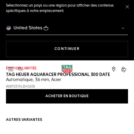
Sélectionnez un pays ou une région pour afficher des contenus
spécifiques à votre emplacement.
Fe
United States
LA NAVIGATION SUR LE S
CONTINUER
ÉDITION LIMITÉE
Ouvrir la barre de recherche
Compt
TAG HEUER AQUARACER PROFESSIONAL 300 DATE
Automatique, 36 mm, Acier
WBP231N.BA0618
ACHETER EN BOUTIQUE
AUTRES VARIANTES