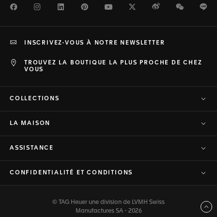
Facebook
Instagram
LinkedIn
Pinterest
Youtube
Twitter
Weibo
WeChat
Li
INSCRIVEZ-VOUS À NOTRE NEWSLETTER
TROUVEZ LA BOUTIQUE LA PLUS PROCHE DE CHEZ
VOUS
COLLECTIONS
LA MAISON
ASSISTANCE
CONFIDENTIALITÉ ET CONDITIONS
© TAG Heuer une division de LVMH Swiss
Haut de page
Manufactures SA - 2026