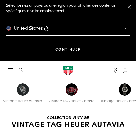
Sélectionnez un pays ou une région pour afficher des contenus
spécifiques à votre emplacement.
Fe
United States
LA NAVIGATION SUR LE S
CONTINUER
Ouvrir la barre de recherche
Compt
Vintage Heuer Autavia
Vintage TAG Heuer Carrera
Vintage Heuer Carre
COLLECTION VINTAGE
VINTAGE TAG HEUER AUTAVIA