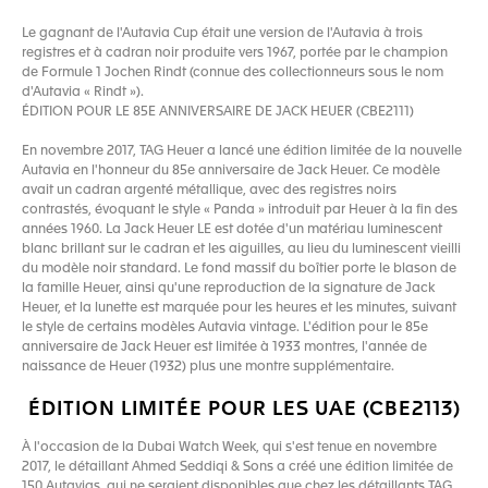
Le gagnant de l'Autavia Cup était une version de l'Autavia à trois
registres et à cadran noir produite vers 1967, portée par le champion
de Formule 1 Jochen Rindt (connue des collectionneurs sous le nom
d'Autavia « Rindt »).
ÉDITION POUR LE 85E ANNIVERSAIRE DE JACK HEUER (CBE2111)
En novembre 2017, TAG Heuer a lancé une édition limitée de la nouvelle
Autavia en l'honneur du 85e anniversaire de Jack Heuer. Ce modèle
avait un cadran argenté métallique, avec des registres noirs
contrastés, évoquant le style « Panda » introduit par Heuer à la fin des
années 1960. La Jack Heuer LE est dotée d'un matériau luminescent
blanc brillant sur le cadran et les aiguilles, au lieu du luminescent vieilli
du modèle noir standard. Le fond massif du boîtier porte le blason de
la famille Heuer, ainsi qu'une reproduction de la signature de Jack
Heuer, et la lunette est marquée pour les heures et les minutes, suivant
le style de certains modèles Autavia vintage. L'édition pour le 85e
anniversaire de Jack Heuer est limitée à 1933 montres, l'année de
naissance de Heuer (1932) plus une montre supplémentaire.
ÉDITION LIMITÉE POUR LES UAE (CBE2113)
À l'occasion de la Dubai Watch Week, qui s'est tenue en novembre
2017, le détaillant Ahmed Seddiqi & Sons a créé une édition limitée de
150 Autavias, qui ne seraient disponibles que chez les détaillants TAG