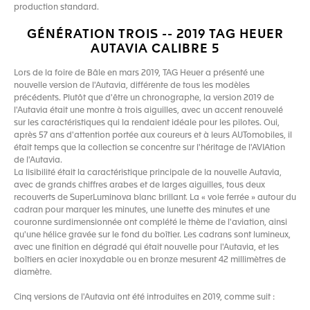
production standard.
GÉNÉRATION TROIS -- 2019 TAG HEUER
AUTAVIA CALIBRE 5
Lors de la foire de Bâle en mars 2019, TAG Heuer a présenté une
nouvelle version de l'Autavia, différente de tous les modèles
précédents. Plutôt que d'être un chronographe, la version 2019 de
l'Autavia était une montre à trois aiguilles, avec un accent renouvelé
sur les caractéristiques qui la rendaient idéale pour les pilotes. Oui,
après 57 ans d'attention portée aux coureurs et à leurs AUTomobiles, il
était temps que la collection se concentre sur l'héritage de l'AVIAtion
de l'Autavia.
La lisibilité était la caractéristique principale de la nouvelle Autavia,
avec de grands chiffres arabes et de larges aiguilles, tous deux
recouverts de SuperLuminova blanc brillant. La « voie ferrée » autour du
cadran pour marquer les minutes, une lunette des minutes et une
couronne surdimensionnée ont complété le thème de l'aviation, ainsi
qu'une hélice gravée sur le fond du boîtier. Les cadrans sont lumineux,
avec une finition en dégradé qui était nouvelle pour l'Autavia, et les
boîtiers en acier inoxydable ou en bronze mesurent 42 millimètres de
diamètre.
Cinq versions de l'Autavia ont été introduites en 2019, comme suit :