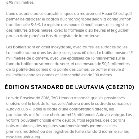
6,95 millimètres.
L'une des principales caractéristiques du mouvement Heuer 02 est qu'il
permet de disposer le cadran du chronographe selon la configuration
traditionnelle 3-6-9. Le registre des heures à neuf heures et le registre
des minutes à trois heures, avec la trotteuse à six heures et le guichet
pour la date placé au bas du registre de la trotteuse.
Les boîtiers sont en acier inoxydable, avec toutes les surfaces polies.
La lunette tourne dans les deux sens, avec 60 clics. Le boîtier mesure 42
millimètres de diamètre, avec une épaisseur de 16 millimètres sur le
fond du boîtier au sommet du verre, et une mesure de 50,5 millimètres
de la pointe des cornes à la pointe des cornes. Le boîtier mesure 21
millimètres entre les cornes et l'étanchéité est de 100 mètres.
ÉDITION STANDARD DE L'AUTAVIA (CBE2110)
Lors de Baselworld 2016, TAG Heuer a annoncé que les passionnés
choisiraient le look de la nouvelle Autavia dans le cadre du concours «
Autavia Cup ». Dans le cadre d'une confrontation directe, les
participants ont fait leur choix parmi 16 références Autavia vintage. Les
votants pouvaient choisir entre deux ou trois registres, des cadrans
noirs ou blancs, des registres surdimensionnés (comme sur les
premiers modèles) ou des registres de taille standard (comme sur les
modèles ultérieurs).