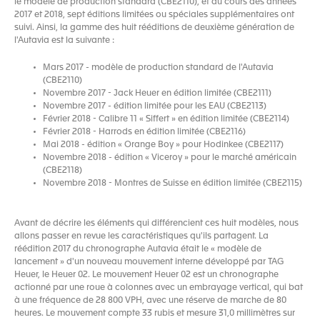
le modèle de production standard (CBE2110), et au cours des années
2017 et 2018, sept éditions limitées ou spéciales supplémentaires ont
suivi. Ainsi, la gamme des huit rééditions de deuxième génération de
l'Autavia est la suivante :
Mars 2017 - modèle de production standard de l'Autavia
(CBE2110)
Novembre 2017 - Jack Heuer en édition limitée (CBE2111)
Novembre 2017 - édition limitée pour les EAU (CBE2113)
Février 2018 - Calibre 11 « Siffert » en édition limitée (CBE2114)
Février 2018 - Harrods en édition limitée (CBE2116)
Mai 2018 - édition « Orange Boy » pour Hodinkee (CBE2117)
Novembre 2018 - édition « Viceroy » pour le marché américain
(CBE2118)
Novembre 2018 - Montres de Suisse en édition limitée (CBE2115)
Avant de décrire les éléments qui différencient ces huit modèles, nous
allons passer en revue les caractéristiques qu'ils partagent. La
réédition 2017 du chronographe Autavia était le « modèle de
lancement » d'un nouveau mouvement interne développé par TAG
Heuer, le Heuer 02. Le mouvement Heuer 02 est un chronographe
actionné par une roue à colonnes avec un embrayage vertical, qui bat
à une fréquence de 28 800 VPH, avec une réserve de marche de 80
heures. Le mouvement compte 33 rubis et mesure 31,0 millimètres sur