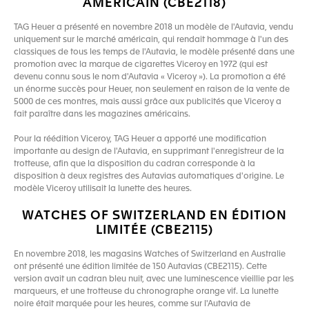
AMÉRICAIN (CBE2118)
TAG Heuer a présenté en novembre 2018 un modèle de l'Autavia, vendu
uniquement sur le marché américain, qui rendait hommage à l'un des
classiques de tous les temps de l'Autavia, le modèle présenté dans une
promotion avec la marque de cigarettes Viceroy en 1972 (qui est
devenu connu sous le nom d'Autavia « Viceroy »). La promotion a été
un énorme succès pour Heuer, non seulement en raison de la vente de
5000 de ces montres, mais aussi grâce aux publicités que Viceroy a
fait paraître dans les magazines américains.
Pour la réédition Viceroy, TAG Heuer a apporté une modification
importante au design de l'Autavia, en supprimant l'enregistreur de la
trotteuse, afin que la disposition du cadran corresponde à la
disposition à deux registres des Autavias automatiques d'origine. Le
modèle Viceroy utilisait la lunette des heures.
WATCHES OF SWITZERLAND EN ÉDITION
LIMITÉE (CBE2115)
En novembre 2018, les magasins Watches of Switzerland en Australie
ont présenté une édition limitée de 150 Autavias (CBE2115). Cette
version avait un cadran bleu nuit, avec une luminescence vieillie par les
marqueurs, et une trotteuse du chronographe orange vif. La lunette
noire était marquée pour les heures, comme sur l'Autavia de