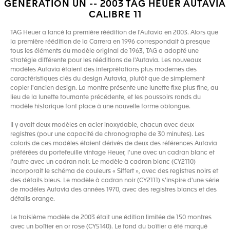
GÉNÉRATION UN -- 2003 TAG HEUER AUTAVIA
CALIBRE 11
TAG Heuer a lancé la première réédition de l'Autavia en 2003. Alors que
la première réédition de la Carrera en 1996 correspondait à presque
tous les éléments du modèle original de 1963, TAG a adopté une
stratégie différente pour les rééditions de l'Autavia. Les nouveaux
modèles Autavia étaient des interprétations plus modernes des
caractéristiques clés du design Autavia, plutôt que de simplement
copier l'ancien design. La montre présente une lunette fixe plus fine, au
lieu de la lunette tournante précédente, et les poussoirs ronds du
modèle historique font place à une nouvelle forme oblongue.
Il y avait deux modèles en acier inoxydable, chacun avec deux
registres (pour une capacité de chronographe de 30 minutes). Les
coloris de ces modèles étaient dérivés de deux des références Autavia
préférées du portefeuille vintage Heuer, l'une avec un cadran blanc et
l'autre avec un cadran noir. Le modèle à cadran blanc (CY2110)
incorporait le schéma de couleurs « Siffert », avec des registres noirs et
des détails bleus. Le modèle à cadran noir (CY2111) s'inspire d'une série
de modèles Autavia des années 1970, avec des registres blancs et des
détails orange.
Le troisième modèle de 2003 était une édition limitée de 150 montres
avec un boîtier en or rose (CY5140). Le fond du boîtier a été marqué