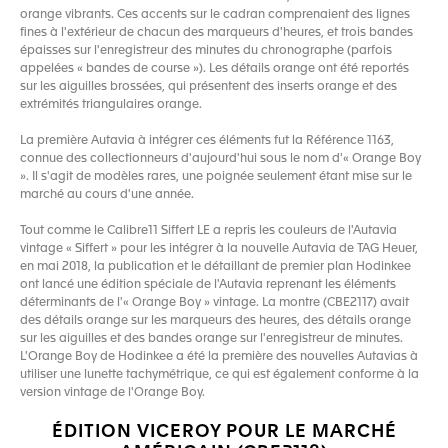
orange vibrants. Ces accents sur le cadran comprenaient des lignes
fines à l'extérieur de chacun des marqueurs d'heures, et trois bandes
épaisses sur l'enregistreur des minutes du chronographe (parfois
appelées « bandes de course »). Les détails orange ont été reportés
sur les aiguilles brossées, qui présentent des inserts orange et des
extrémités triangulaires orange.
La première Autavia à intégrer ces éléments fut la Référence 1163,
connue des collectionneurs d'aujourd'hui sous le nom d'« Orange Boy
». Il s'agit de modèles rares, une poignée seulement étant mise sur le
marché au cours d'une année.
Tout comme le Calibre11 Siffert LE a repris les couleurs de l'Autavia
vintage « Siffert » pour les intégrer à la nouvelle Autavia de TAG Heuer,
en mai 2018, la publication et le détaillant de premier plan Hodinkee
ont lancé une édition spéciale de l'Autavia reprenant les éléments
déterminants de l'« Orange Boy » vintage. La montre (CBE2117) avait
des détails orange sur les marqueurs des heures, des détails orange
sur les aiguilles et des bandes orange sur l'enregistreur de minutes.
L'Orange Boy de Hodinkee a été la première des nouvelles Autavias à
utiliser une lunette tachymétrique, ce qui est également conforme à la
version vintage de l'Orange Boy.
ÉDITION VICEROY POUR LE MARCHÉ