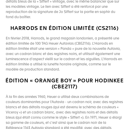
détails bleus de la « Siffert » vintage, avec le même balancier que sur
les modèles vintage. Le lien avec Siffert a été renforcé par une
reproduction de la signature de Jo Siffert sur la partie en saphir du
fond du boîtier.
HARRODS EN ÉDITION LIMITÉE (CS2116)
En février 2018, Harrods, le grand magasin londonien, a présenté une
édition limitée de 100 TAG Heuer Autavias (CBE2116). L'Harrods en
édition limitée était une version « Panda » pure de la nouvelle Autavia,
avec un cadran blanc et des registres noirs, et utilisait également une
luminescence d'aspect vieilli sur le cadran et les aiguilles. L'Harrods en
édition limitée a utilisé la lunette horaire originale, comme sur le
modèle de production standard.
ÉDITION « ORANGE BOY » POUR HODINKEE
(CBE2117)
À la fin des années 1960, Heuer a utilisé deux combinaisons de
couleurs dominantes pour l'Autavia - un cadran noir, avec des registres
blancs et des détails rouges (qui est devenu le schéma de couleurs «
Viceroy ») et un cadran blanc, avec des registres noirs et des détails
bleus (qui était connu comme le style « Siffert »). En 1971, Heuer a élargi
sa gamme de couleurs, et c'est ainsi que le cadran noir de la
Référence 1163 Autavia standard a été modifié, avec des détails