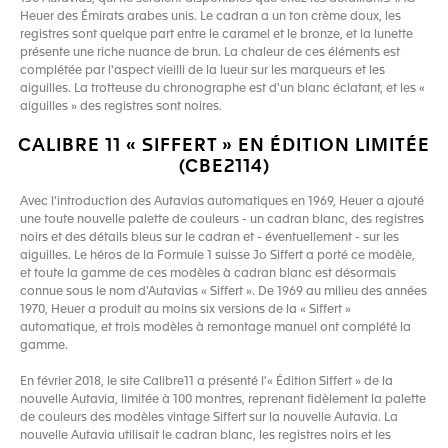
Heuer des Émirats arabes unis. Le cadran a un ton crème doux, les
registres sont quelque part entre le caramel et le bronze, et la lunette
présente une riche nuance de brun. La chaleur de ces éléments est
complétée par l'aspect vieilli de la lueur sur les marqueurs et les
aiguilles. La trotteuse du chronographe est d'un blanc éclatant, et les «
aiguilles » des registres sont noires.
CALIBRE 11 « SIFFERT » EN ÉDITION LIMITÉE
(CBE2114)
Avec l'introduction des Autavias automatiques en 1969, Heuer a ajouté
une toute nouvelle palette de couleurs - un cadran blanc, des registres
noirs et des détails bleus sur le cadran et - éventuellement - sur les
aiguilles. Le héros de la Formule 1 suisse Jo Siffert a porté ce modèle,
et toute la gamme de ces modèles à cadran blanc est désormais
connue sous le nom d'Autavias « Siffert ». De 1969 au milieu des années
1970, Heuer a produit au moins six versions de la « Siffert »
automatique, et trois modèles à remontage manuel ont complété la
gamme.
En février 2018, le site Calibre11 a présenté l'« Édition Siffert » de la
nouvelle Autavia, limitée à 100 montres, reprenant fidèlement la palette
de couleurs des modèles vintage Siffert sur la nouvelle Autavia. La
nouvelle Autavia utilisait le cadran blanc, les registres noirs et les