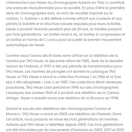
L'introduction par Heuer du chronographe Autavia en 1962 a constitué
une avancée révolutionnaire pour la société. En plus d'être la première
série de chronographes avec un nom de modèle imprimé sur le
cadran, l'« Autavia » a été définie comme offrant aux coureurs et aux
pilotes la lisibilité et la structure robuste requises pour leurs activités.
Heuer a produit l'Autavia pendant plus de 20 ans, le modèle passant
par trois générations : un boîtier rond à vis, un boîtier à compresseur et
un boîtier en forme de C conçu pour accueillir le premier mouvement
automatique de Heuer.
Comme nous l'avons décrit dans notre article sur la réédition de la
Carrera par TAG Heuer, la décennie allant de 1985, date de la dernière
version de l'Autavia, à 1995 a été une période de transformation pour
TAG Heuer. Les montres de plongée ont dominé le catalogue TAG
Heuer, et TAG Heuer a lancé la collection Formula 1 en 1986 et la S/el
(qui a été rebaptisée « Link ») en 1987. Ces collections étant devenues
populaires, TAG Heuer s'est penché en 1996 sur ses chronographes
classiques des années 1960 et a produit une réédition de la Carrera
vintage. Heuer a ensuite lancé une réédition de la Monaco en 1998.
Devant le succès des rééditions des chronographes Carrera et
Monaco, TAG Heuer a lancé en 2003 une réédition de l'Autavia. Dans
cet article, nous passons en revue les trois générations de montres
Autavia que TAG Heuer a rééditées depuis 2003. Ces trois générations
ont été introduites par les lancements d'Autavias en 2003, 2017 et 2019.