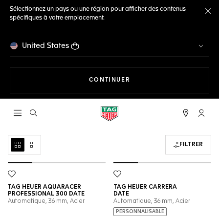
Sélectionnez un pays ou une région pour afficher des contenus
spécifiques à votre emplacement.
Fe
United States
LA NAVIGATION SUR LE S
CONTINUER
Ouvrir la barre de recherche
Compt