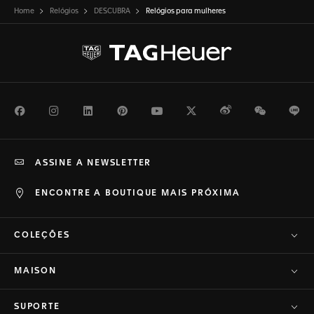
Home
Relógios
DESCUBRA
Relógios para mulheres
Facebook
Instagram
LinkedIn
Pinterest
Youtube
Twitter
Weibo
WeChat
Li
ASSINE A NEWSLETTER
ENCONTRE A BOUTIQUE MAIS PRÓXIMA
COLEÇÕES
MAISON
SUPORTE