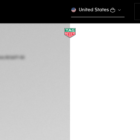
United States
TAG HEUER CARRE
CINZA
BC6671-00
Em falta no estoque 
€ 250,00
CON
Cartões de créd
débito, PayPal, 