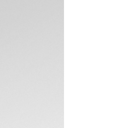
DESCRIÇÃO
Transforme seu TA
couro nobuck cin
sofisticada de cha
perfurada da puls
em aço, forro pret
confortável no pu
ergonômico, ela po
ESPECIFICAÇÕES TÉ
CONTATO