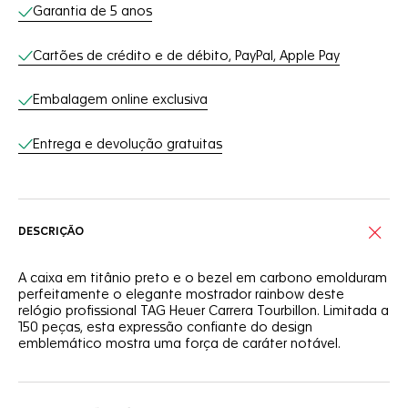
Serviços on-line
Garantia de 5 anos
Cartões de crédito e de débito, PayPal, Apple Pay
Embalagem online exclusiva
Entrega e devolução gratuitas
DESCRIÇÃO
A caixa em titânio preto e o bezel em carbono emolduram
perfeitamente o elegante mostrador rainbow deste
relógio profissional TAG Heuer Carrera Tourbillon. Limitada a
150 peças, esta expressão confiante do design
emblemático mostra uma força de caráter notável.
Graças ao engenhoso tratamento PVD, o mostrador deste
relógio TAG Heuer Carrera proporciona um visual