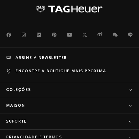
Facebook
Instagram
LinkedIn
Pinterest
Youtube
Twitter
Weibo
WeChat
Li
ASSINE A NEWSLETTER
ENCONTRE A BOUTIQUE MAIS PRÓXIMA
COLEÇÕES
MAISON
SUPORTE
PRIVACIDADE E TERMOS