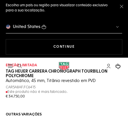
Escolha um país ou região para visualizar conteúdo exclusivo
para a sua localização.
Fe
United States
A NAVEGAR PELO SITE
CONTINUE
EDIÇÃO LIMITADA
Abrir a busca
Conta My T
Seu c
TAG HEUER CARRERA CHRONOGRAPH TOURBILLON
POLYCHROME
Automático, 45 mm, Titânio revestido em PVD
CAR5A8AF.FC6415
Este produto não é mais fabricado.
€ 34.750,00
OUTRAS VARIAÇÕES