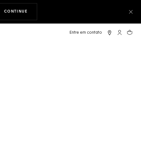
CONTINUE
A NAVEGAR PELO SITE
Fec
ERA CHRONOGRAPH EXTREME SPORT TWIN-
Conta My T
Seu c
, Titânio
ADICIONAR AO CARRINHO
FIRA A DISPONIBILIDADE NA BOUTIQUE