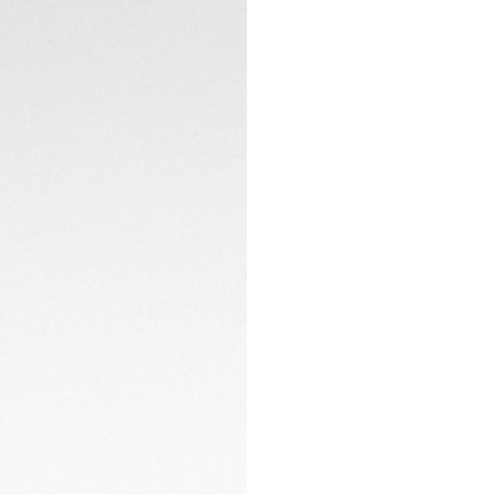
Produzido em titân
elegância. O beze
de 24 horas, dest
está o movimento 
GMT manufaturado
reserva de marcha 
fundo da caixa re
TAG Heuer.
A pulseira integr
dobrável em titâni
ajuste ergonômico
Combinando confor
perfeição o desig