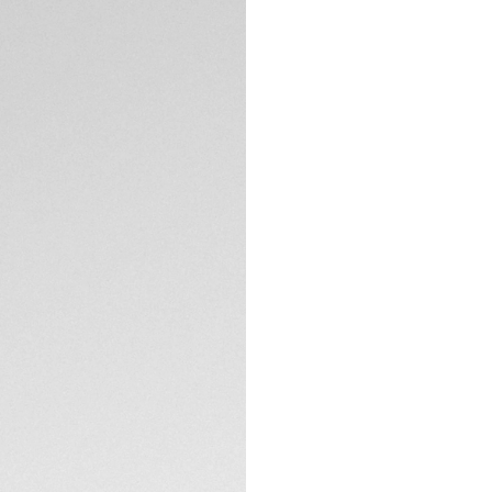
Garantia de 5 a
Embalagem onlin
DESCRIÇÃO
O relógio TAG Heu
redefine o concei
automobilismo. Ap
uma tecnologia in
ousada união entre
O mostrador esque
contraste entre o
Um flange preto 
ESPECIFICAÇÕES TÉ
dinâmico, já os p
uma legibilidade c
horas, realçado por Super-LumiNova®, destaca a estética arrojada e
inspirada no autom
CONTATO