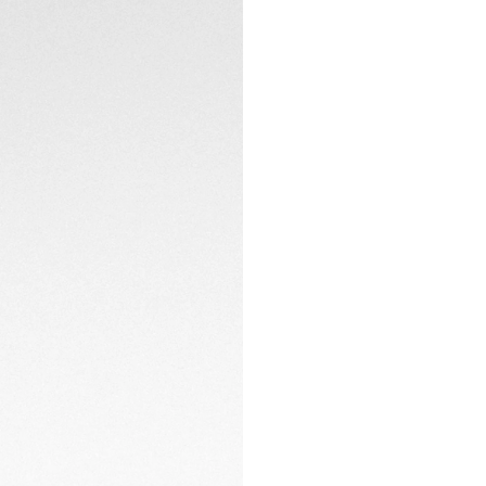
em aço polido e o 
sofisticada do reló
Este relógio auto
proporciona 42 hor
às 6 horas garant
elegante.