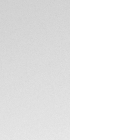
Garantia de 5 a
Embalagem onlin
DESCRIÇÃO
Apresentando o r
delicado mostrado
índices cravejado
Calibre 7, tornand
O mostrador rosa-
estética feminino
que envolve o mos
adicionam um toqu
ESPECIFICAÇÕES TÉ
Heuer Carrera.
Garantindo confort
formato de H é an
CONTATO