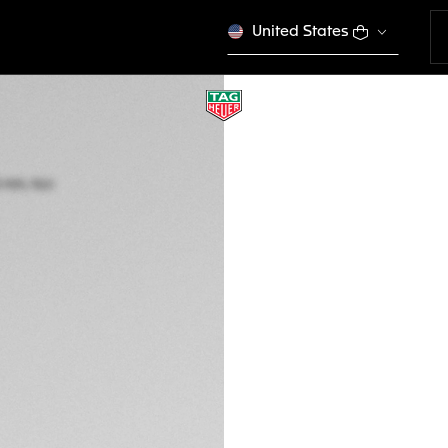
United States
TAG HEUER CARRE
Automático, 36 m
WBN231D.BA0001
CONFIGURE A
€ 4.750,00
CON