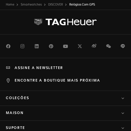
Home
Smartwatches
DISCOVER
Relógios Com GPS
Facebook
Instagram
LinkedIn
Pinterest
Youtube
Twitter
Weibo
WeChat
Li
ASSINE A NEWSLETTER
ENCONTRE A BOUTIQUE MAIS PRÓXIMA
COLEÇÕES
MAISON
SUPORTE